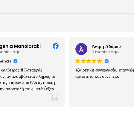
genia Manolaraki
Άντρη Αδάμου
months ago
3 months ago
ends
 καλύτερος!!! Καταρχάς
εξαιρετική συνεργασία, επαγγελ
ος, αντιλαμβάνεται πλήρως το
αρτιότητα και συνέπεια.
τογραφιών που θέλεις, σούπερ
ην αποστολή τους μετά (έξτρα
ουτάκι με το στικάκι), τιμές
 με σοβαρή άποψη να σε
 για εκκλησίες, φωτισμούς, κλπ.
χει γίνει πια κατι σαν ο
κός μας φωτογραφος!! Πρώτα
αζι του ημερομηνία και μετα με
α, κλπ