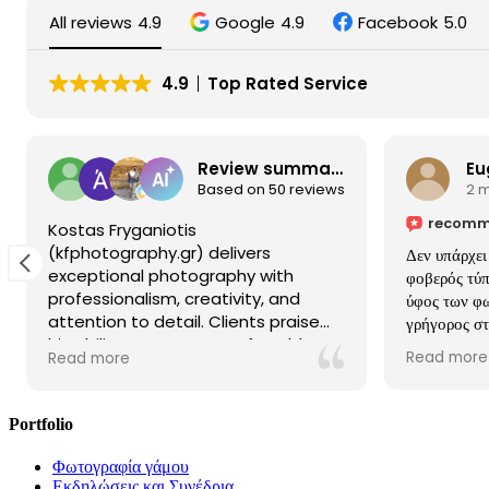
All reviews
4.9
Google
4.9
Facebook
5.0
4.9
Top Rated Service
Review summary
Eu
Based on 50 reviews
2 
recomm
Kostas Fryganiotis
(kfphotography.gr) delivers
Δεν υπάρχει
exceptional photography with
φοβερός τύπ
professionalism, creativity, and
ύφος των φω
attention to detail. Clients praise
γρήγορος στ
his ability to create comfortable,
μπόνους το κ
Read more
Read more
personalized experiences, resulting
απίστευτες,
in stunning, memorable photos for
συμβουλέψει
weddings, professional portraits,
Νομιζω οτι ε
Portfolio
and more. With a friendly and
οικογενεια
reliable approach, Kostas
κλείνουμε μ
Φωτογραφία γάμου
consistently exceeds expectations.
την εκκλησί
Εκδηλώσεις και Συνέδρια