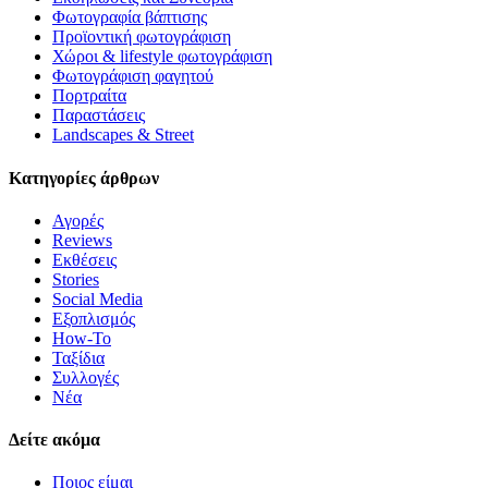
Highly recommended!
Φωτογραφία βάπτισης
Προϊοντική φωτογράφιση
Χώροι & lifestyle φωτογράφιση
Φωτογράφιση φαγητού
Πορτραίτα
Παραστάσεις
Landscapes & Street
Κατηγορίες άρθρων
Αγορές
Reviews
Εκθέσεις
Stories
Social Media
Εξοπλισμός
How-To
Ταξίδια
Συλλογές
Νέα
Δείτε ακόμα
Ποιος είμαι