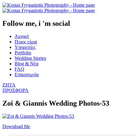
Follow me, i 'm social
Αρχική
Ποιος είμαι
Υπηρεσίες
Portfolio
Wedding Stories
Blog & Νέα
FAQ
Επικοινωνία
ΖΗΤΑ
ΠΡΟΣΦΟΡΑ
Zoi & Giannis Wedding Photos-53
Download file