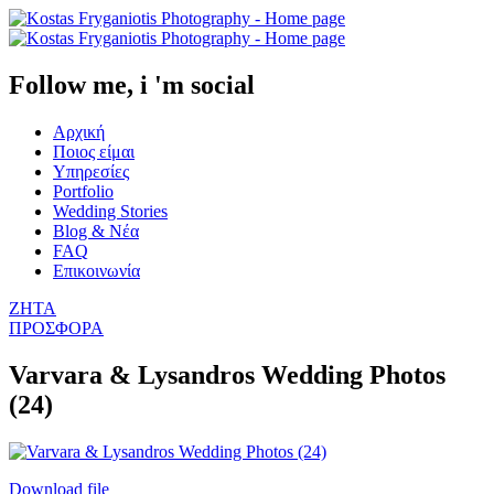
Follow me, i 'm social
Αρχική
Ποιος είμαι
Υπηρεσίες
Portfolio
Wedding Stories
Blog & Νέα
FAQ
Επικοινωνία
ΖΗΤΑ
ΠΡΟΣΦΟΡΑ
Varvara & Lysandros Wedding Photos
(24)
Download file