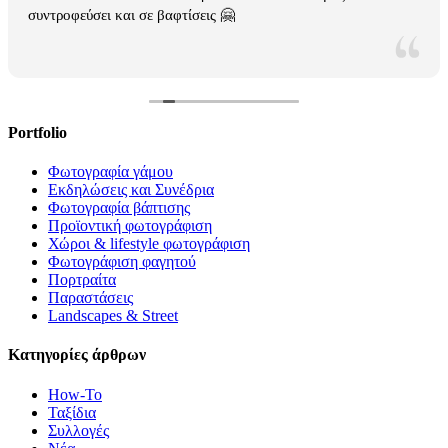
συντροφεύσει και σε βαφτίσεις 🤗
Portfolio
Φωτογραφία γάμου
Εκδηλώσεις και Συνέδρια
Φωτογραφία βάπτισης
Προϊοντική φωτογράφιση
Χώροι & lifestyle φωτογράφιση
Φωτογράφιση φαγητού
Πορτραίτα
Παραστάσεις
Landscapes & Street
Κατηγορίες άρθρων
How-To
Ταξίδια
Συλλογές