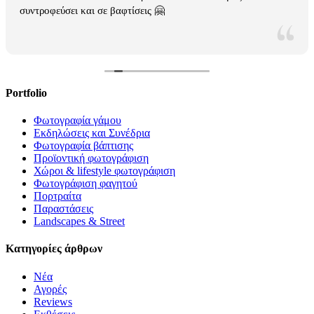
συντροφεύσει και σε βαφτίσεις 🤗
Portfolio
Φωτογραφία γάμου
Εκδηλώσεις και Συνέδρια
Φωτογραφία βάπτισης
Προϊοντική φωτογράφιση
Χώροι & lifestyle φωτογράφιση
Φωτογράφιση φαγητού
Πορτραίτα
Παραστάσεις
Landscapes & Street
Κατηγορίες άρθρων
Νέα
Αγορές
Reviews