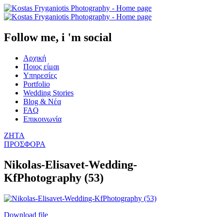
Follow me, i 'm social
Αρχική
Ποιος είμαι
Υπηρεσίες
Portfolio
Wedding Stories
Blog & Νέα
FAQ
Επικοινωνία
ΖΗΤΑ
ΠΡΟΣΦΟΡΑ
Nikolas-Elisavet-Wedding-
KfPhotography (53)
Download file