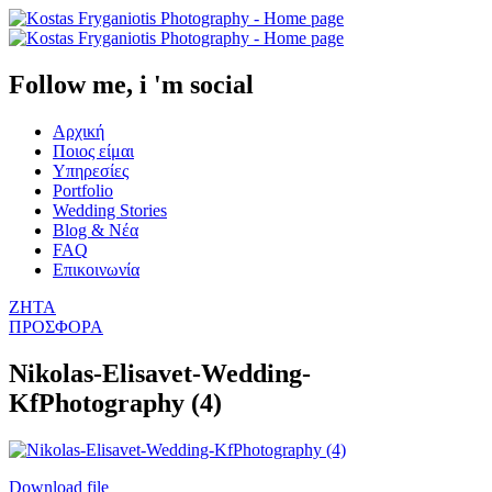
Follow me, i 'm social
Αρχική
Ποιος είμαι
Υπηρεσίες
Portfolio
Wedding Stories
Blog & Νέα
FAQ
Επικοινωνία
ΖΗΤΑ
ΠΡΟΣΦΟΡΑ
Nikolas-Elisavet-Wedding-
KfPhotography (4)
Download file