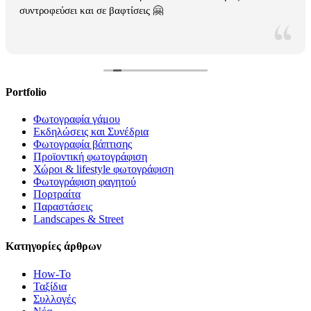
συντροφεύσει και σε βαφτίσεις 🤗
Portfolio
Φωτογραφία γάμου
Εκδηλώσεις και Συνέδρια
Φωτογραφία βάπτισης
Προϊοντική φωτογράφιση
Χώροι & lifestyle φωτογράφιση
Φωτογράφιση φαγητού
Πορτραίτα
Παραστάσεις
Landscapes & Street
Κατηγορίες άρθρων
How-To
Ταξίδια
Συλλογές