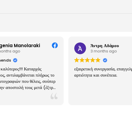
genia Manolaraki
Άντρη Αδάμου
months ago
3 months ago
ends
 καλύτερος!!! Καταρχάς
εξαιρετική συνεργασία, επαγγελ
ος, αντιλαμβάνεται πλήρως το
αρτιότητα και συνέπεια.
τογραφιών που θέλεις, σούπερ
ην αποστολή τους μετά (έξτρα
ουτάκι με το στικάκι), τιμές
 με σοβαρή άποψη να σε
 για εκκλησίες, φωτισμούς, κλπ.
χει γίνει πια κατι σαν ο
κός μας φωτογραφος!! Πρώτα
αζι του ημερομηνία και μετα με
α, κλπ