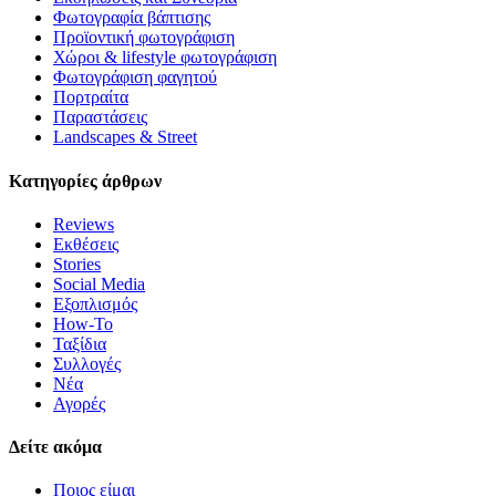
Highly recommended!
Φωτογραφία βάπτισης
Προϊοντική φωτογράφιση
Χώροι & lifestyle φωτογράφιση
Φωτογράφιση φαγητού
Πορτραίτα
Παραστάσεις
Landscapes & Street
Κατηγορίες άρθρων
Reviews
Εκθέσεις
Stories
Social Media
Εξοπλισμός
How-To
Ταξίδια
Συλλογές
Νέα
Αγορές
Δείτε ακόμα
Ποιος είμαι