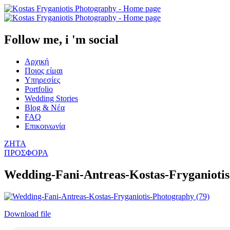
Follow me, i 'm social
Αρχική
Ποιος είμαι
Υπηρεσίες
Portfolio
Wedding Stories
Blog & Νέα
FAQ
Επικοινωνία
ΖΗΤΑ
ΠΡΟΣΦΟΡΑ
Wedding-Fani-Antreas-Kostas-Fryganiotis
Download file