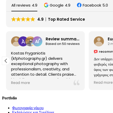
All reviews
4.9
Google
4.9
Facebook
5.0
4.9
Top Rated Service
Review summary
Eu
Based on 50 reviews
2 
recomm
Kostas Fryganiotis
(kfphotography.gr) delivers
Δεν υπάρχει
exceptional photography with
φοβερός τύπ
professionalism, creativity, and
ύφος των φω
attention to detail. Clients praise
γρήγορος στ
his ability to create comfortable,
μπόνους το κ
Read more
Read more
personalized experiences, resulting
απίστευτες,
in stunning, memorable photos for
συμβουλέψει
weddings, professional portraits,
Νομιζω οτι ε
Portfolio
and more. With a friendly and
οικογενεια
reliable approach, Kostas
κλείνουμε μ
Φωτογραφία γάμου
consistently exceeds expectations.
την εκκλησί
Εκδηλώσεις και Συνέδρια