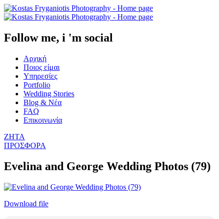
Follow me, i 'm social
Αρχική
Ποιος είμαι
Υπηρεσίες
Portfolio
Wedding Stories
Blog & Νέα
FAQ
Επικοινωνία
ΖΗΤΑ
ΠΡΟΣΦΟΡΑ
Evelina and George Wedding Photos (79)
Download file