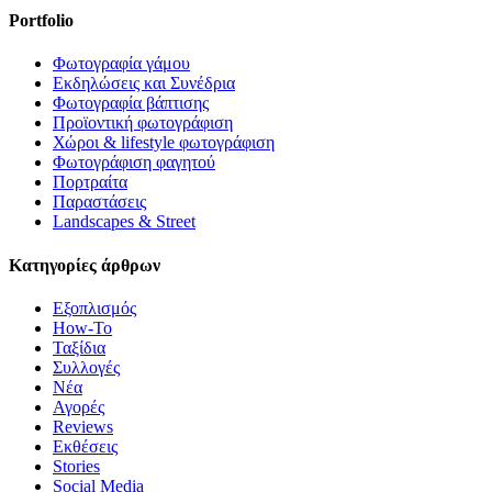
Portfolio
Φωτογραφία γάμου
Εκδηλώσεις και Συνέδρια
Φωτογραφία βάπτισης
Προϊοντική φωτογράφιση
Χώροι & lifestyle φωτογράφιση
Φωτογράφιση φαγητού
Πορτραίτα
Παραστάσεις
Landscapes & Street
Κατηγορίες άρθρων
Εξοπλισμός
How-To
Ταξίδια
Συλλογές
Νέα
Αγορές
Reviews
Εκθέσεις
Stories
Social Media