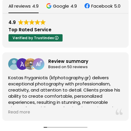
All reviews
4.9
Google
4.9
Facebook
5.0
4.9
Top Rated Service
Verified by Trustindex
Review summary
Based on 50 reviews
Kostas Fryganiotis (kfphotography.gr) delivers
exceptional photography with professionalism,
creativity, and attention to detail. Clients praise his
ability to create comfortable, personalized
experiences, resulting in stunning, memorable
photos for weddings, professional portraits, and
Read more
more. With a friendly and reliable approach, Kostas
consistently exceeds expectations. Highly
recommended!