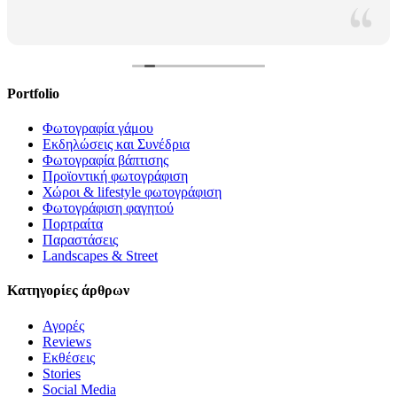
Portfolio
Φωτογραφία γάμου
Εκδηλώσεις και Συνέδρια
Φωτογραφία βάπτισης
Προϊοντική φωτογράφιση
Χώροι & lifestyle φωτογράφιση
Φωτογράφιση φαγητού
Πορτραίτα
Παραστάσεις
Landscapes & Street
Κατηγορίες άρθρων
Αγορές
Reviews
Εκθέσεις
Stories
Social Media