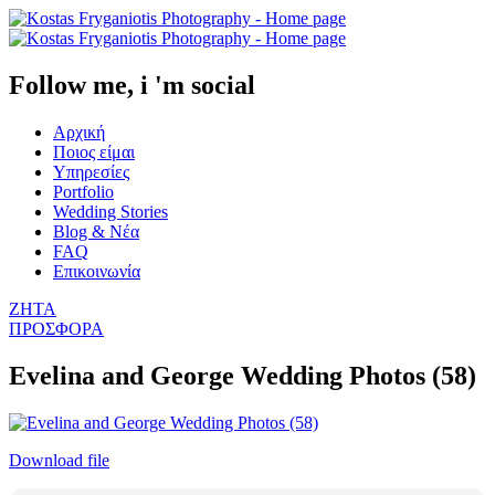
Follow me, i 'm social
Αρχική
Ποιος είμαι
Υπηρεσίες
Portfolio
Wedding Stories
Blog & Νέα
FAQ
Επικοινωνία
ΖΗΤΑ
ΠΡΟΣΦΟΡΑ
Evelina and George Wedding Photos (58)
Download file