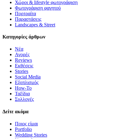
Χώροι & lifestyle φωτογράφιση
Φωτογράφιση φαγητού
Πορτραίτα
Παραστάσεις
Landscapes & Street
Κατηγορίες άρθρων
Νέα
Αγορές
Reviews
Εκθέσεις
Stories
Social Media
Εξοπλισμός
How-To
Ταξίδια
Συλλογές
Δείτε ακόμα
Ποιος είμαι
Portfolio
Wedding Stories