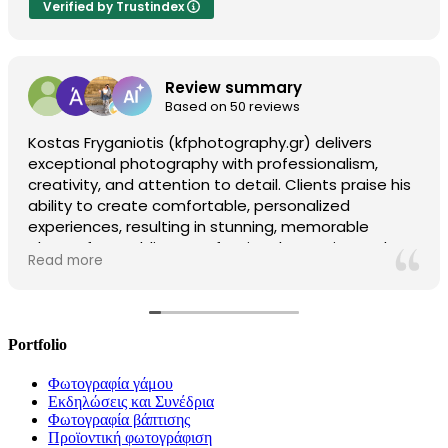
Verified by Trustindex
Review summary
Based on 50 reviews
Kostas Fryganiotis (kfphotography.gr) delivers
exceptional photography with professionalism,
creativity, and attention to detail. Clients praise his
ability to create comfortable, personalized
experiences, resulting in stunning, memorable
photos for weddings, professional portraits, and
Read more
more. With a friendly and reliable approach, Kostas
consistently exceeds expectations. Highly
recommended!
Portfolio
Φωτογραφία γάμου
Εκδηλώσεις και Συνέδρια
Φωτογραφία βάπτισης
Προϊοντική φωτογράφιση