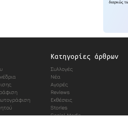
διαρκώς τι
Κατηγορίες άρθρων
υ
Συλλογές
υνέδρια
Νέα
ισης
Αγορές
γράφιση
Reviews
 φωτογράφιση
Εκθέσεις
ητού
Stories
Social Media
Εξοπλισμός