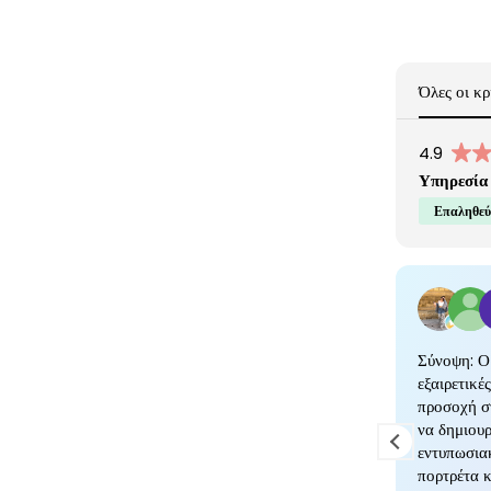
Όλες οι κρ
4.9
Υπηρεσία 
Επαληθεύ
Σύνοψη: Ο
εξαιρετικέ
προσοχή στ
να δημιουρ
εντυπωσια
πορτρέτα κ