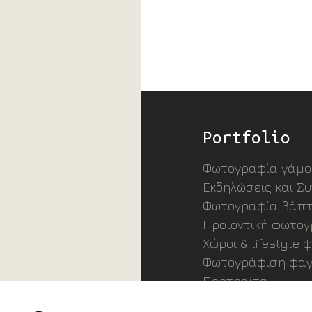
Portfolio
Φωτογραφία γάμο
Εκδηλώσεις και Σ
Φωτογραφία βάπτ
Προϊοντική φωτο
Χώροι & lifestyle
Φωτογράφιση φαγ
Πορτραίτα
Παραστάσεις