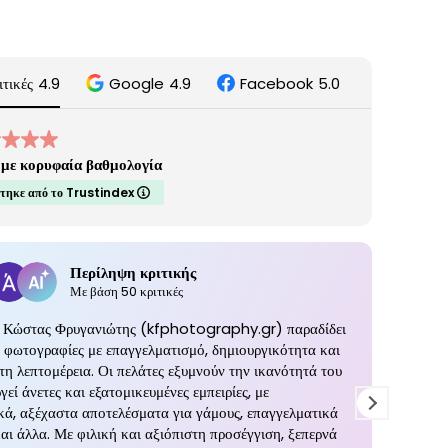
ιτικές
4.9
Google
4.9
Facebook
5.0
με κορυφαία βαθμολογία
τηκε από το Trustindex
Περίληψη κριτικής
Με βάση 50 κριτικές
 Κώστας Φρυγανιώτης (kfphotography.gr) παραδίδει
ς φωτογραφίες με επαγγελματισμό, δημιουργικότητα και
η λεπτομέρεια. Οι πελάτες εξυμνούν την ικανότητά του
γεί άνετες και εξατομικευμένες εμπειρίες, με
κά, αξέχαστα αποτελέσματα για γάμους, επαγγελματικά
αι άλλα. Με φιλική και αξιόπιστη προσέγγιση, ξεπερνά
Απίστε