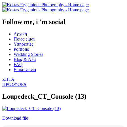
Follow me, i 'm social
Αρχική
Ποιος είμαι
Υπηρεσίες
Portfolio
Wedding Stories
Blog & Νέα
FAQ
Επικοινωνία
ΖΗΤΑ
ΠΡΟΣΦΟΡΑ
Loupedeck_CT_Console (13)
Download file