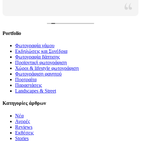
Portfolio
Φωτογραφία γάμου
Εκδηλώσεις και Συνέδρια
Φωτογραφία βάπτισης
Προϊοντική φωτογράφιση
Χώροι & lifestyle φωτογράφιση
Φωτογράφιση φαγητού
Πορτραίτα
Παραστάσεις
Landscapes & Street
Κατηγορίες άρθρων
Νέα
Αγορές
Reviews
Εκθέσεις
Stories