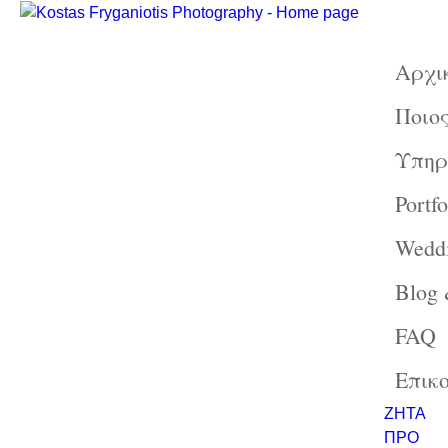
Αρχι
Ποιος
Υπηρ
Portfo
Weddi
Blog
FAQ
Επικ
ΖΗΤΑ
ΠΡΟ