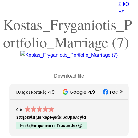
ΣΦΟ
ΡΑ
Kostas_Fryganiotis_P
ortfolio_Marriage (7)
Download file
Όλες οι κριτικές
4.9
Google
4.9
Facebook
5
4.9
Υπηρεσία με κορυφαία βαθμολογία
Επαληθεύτηκε από το Trustindex