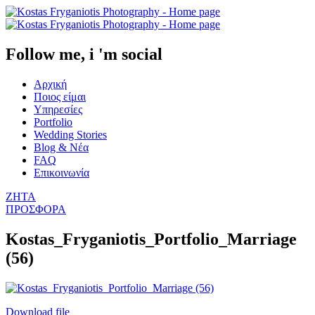
Follow me, i 'm social
Αρχική
Ποιος είμαι
Υπηρεσίες
Portfolio
Wedding Stories
Blog & Νέα
FAQ
Επικοινωνία
ΖΗΤΑ
ΠΡΟΣΦΟΡΑ
Kostas_Fryganiotis_Portfolio_Marriage
(56)
Download file