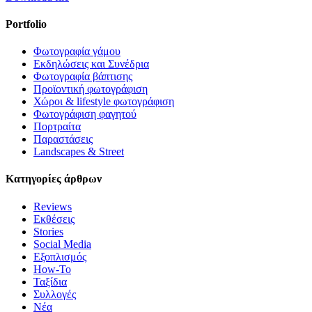
Portfolio
Φωτογραφία γάμου
Εκδηλώσεις και Συνέδρια
Φωτογραφία βάπτισης
Προϊοντική φωτογράφιση
Χώροι & lifestyle φωτογράφιση
Φωτογράφιση φαγητού
Πορτραίτα
Παραστάσεις
Landscapes & Street
Κατηγορίες άρθρων
Reviews
Εκθέσεις
Stories
Social Media
Εξοπλισμός
How-To
Ταξίδια
Συλλογές
Νέα