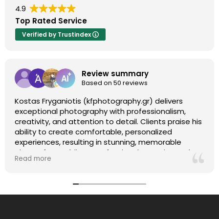
4.9
Top Rated Service
Verified by Trustindex
Review summary
Based on 50 reviews
Kostas Fryganiotis (kfphotography.gr) delivers
exceptional photography with professionalism,
creativity, and attention to detail. Clients praise his
ability to create comfortable, personalized
experiences, resulting in stunning, memorable
photos for weddings, professional portraits, and
Read more
more. With a friendly and reliable approach, Kostas
consistently exceeds expectations. Highly
recommended!