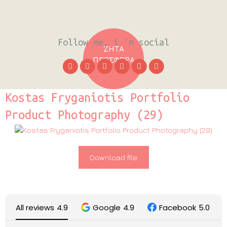
Follow me, i 'm social
ΖΗΤΑ
ΠΡΟΣΦΟΡΑ
Kostas Fryganiotis Portfolio
Product Photography (29)
Download file
All reviews
4.9
Google
4.9
Facebook
5.0