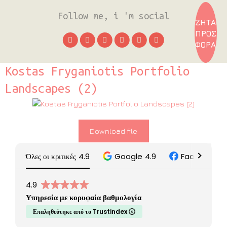
Follow me, i 'm social
ΖΗΤΑ
ΠΡΟΣ
ΦΟΡΑ
Kostas Fryganiotis Portfolio
Landscapes (2)
Download file
Όλες οι κριτικές
4.9
Google
4.9
Facebook
5
4.9
Υπηρεσία με κορυφαία βαθμολογία
Επαληθεύτηκε από το Trustindex