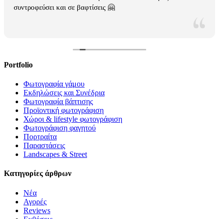
συντροφεύσει και σε βαφτίσεις 🤗
Portfolio
Φωτογραφία γάμου
Εκδηλώσεις και Συνέδρια
Φωτογραφία βάπτισης
Προϊοντική φωτογράφιση
Χώροι & lifestyle φωτογράφιση
Φωτογράφιση φαγητού
Πορτραίτα
Παραστάσεις
Landscapes & Street
Κατηγορίες άρθρων
Νέα
Αγορές
Reviews