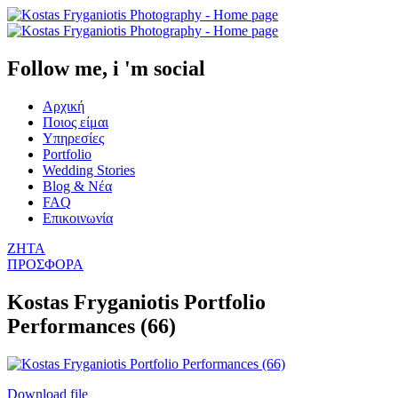
Follow me, i 'm social
Αρχική
Ποιος είμαι
Υπηρεσίες
Portfolio
Wedding Stories
Blog & Νέα
FAQ
Επικοινωνία
ΖΗΤΑ
ΠΡΟΣΦΟΡΑ
Kostas Fryganiotis Portfolio
Performances (66)
Download file