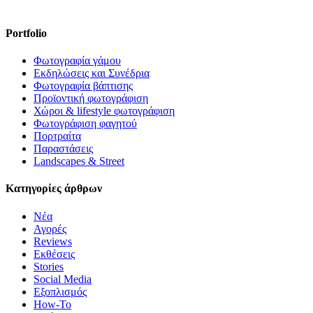
Portfolio
Φωτογραφία γάμου
Εκδηλώσεις και Συνέδρια
Φωτογραφία βάπτισης
Προϊοντική φωτογράφιση
Χώροι & lifestyle φωτογράφιση
Φωτογράφιση φαγητού
Πορτραίτα
Παραστάσεις
Landscapes & Street
Κατηγορίες άρθρων
Νέα
Αγορές
Reviews
Εκθέσεις
Stories
Social Media
Εξοπλισμός
How-To