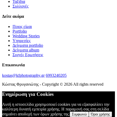
Ταξίδια
Συλλογές
Δείτε ακόμα
Ποιος είμαι
Portfolio
Wedding Stories
Υπηρεσίες
Δείγματα portfolio
Δείγματα album
Συχνές Ερωτήσεις
Επικοινωνία
kostas@kfphotography.gr
6993240205
Κώστας Φρυγανιώτης - Copyright © 2026 All rights reserved
Ενημέρωση για Cookies
Αυτή η ιστοσελίδα χρησιμοποιεί cookies για να εξασφαλίσει την
καλύτερη δυνατή εμπειρία χρήσης. Η παραμονή σας στη σελίδα
σημαίνει αποδοχή των όρων χρήσης της.
Συμφωνώ
Όροι χρήσης