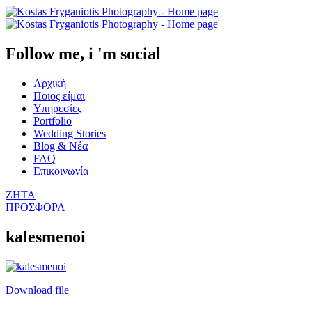
Follow me, i 'm social
Αρχική
Ποιος είμαι
Υπηρεσίες
Portfolio
Wedding Stories
Blog & Νέα
FAQ
Επικοινωνία
ΖΗΤΑ
ΠΡΟΣΦΟΡΑ
kalesmenoi
Download file