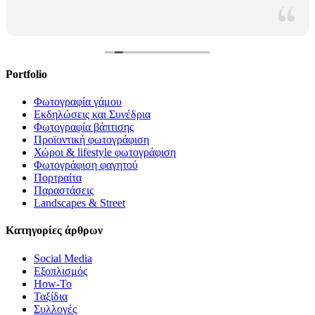
Portfolio
Φωτογραφία γάμου
Εκδηλώσεις και Συνέδρια
Φωτογραφία βάπτισης
Προϊοντική φωτογράφιση
Χώροι & lifestyle φωτογράφιση
Φωτογράφιση φαγητού
Πορτραίτα
Παραστάσεις
Landscapes & Street
Κατηγορίες άρθρων
Social Media
Εξοπλισμός
How-To
Ταξίδια
Συλλογές