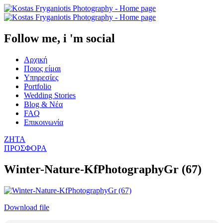
Follow me, i 'm social
Αρχική
Ποιος είμαι
Υπηρεσίες
Portfolio
Wedding Stories
Blog & Νέα
FAQ
Επικοινωνία
ΖΗΤΑ
ΠΡΟΣΦΟΡΑ
Winter-Nature-KfPhotographyGr (67)
Download file