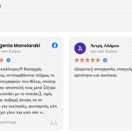
0
genia Manolaraki
Άντρη Αδάμου
ν από 2 μήνες
πριν από 3 μήνες
 καλύτερος!!! Καταρχάς
εξαιρετική συνεργασία, επαγγελ
ος, αντιλαμβάνεται πλήρως το
αρτιότητα και συνέπεια.
τογραφιών που θέλεις, σούπερ
ην αποστολή τους μετά (έξτρα
ουτάκι με το στικάκι), τιμές
 με σοβαρή άποψη να σε
 για εκκλησίες, φωτισμούς, κλπ.
χει γίνει πια κατι σαν ο
κός μας φωτογραφος!! Πρώτα
ρισσότερα
αζι του ημερομηνία και μετα με
α, κλπ