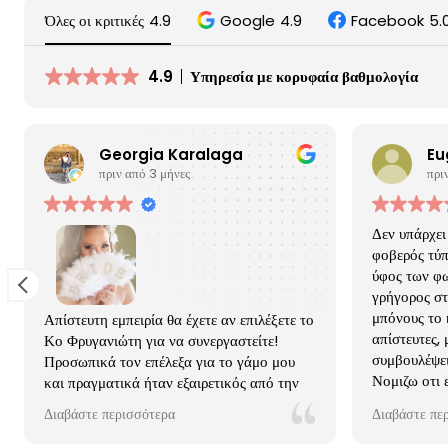
Όλες οι κριτικές
4.9
Google
4.9
Facebook
5.
4.9
Υπηρεσία με κορυφαία βαθμολογία
Georgia Karalaga
Eu
πριν από 3 μήνες
πρι
Δεν υπάρχει
φοβερός τύπ
ύφος των φω
γρήγορος στ
μπόνους το κ
Απίστευτη εμπειρία θα έχετε αν επιλέξετε το
απίστευτες,
Κο Φρυγανιώτη για να συνεργαστείτε!
συμβουλέψει
Προσωπικά τον επέλεξα για το γάμο μου
Νομιζω οτι ε
και πραγματικά ήταν εξαιρετικός από την
οικογενεια
αρχή στο σπίτι έως το τέλος στο κέντρο και
Διαβάστε περισσότερα
Διαβάστε πε
κλείνουμε μ
αργότερα στο next day! Η αντιμετώπιση
την εκκλησί
προς εσένα σε συνδυασμό με τη δουλειά του