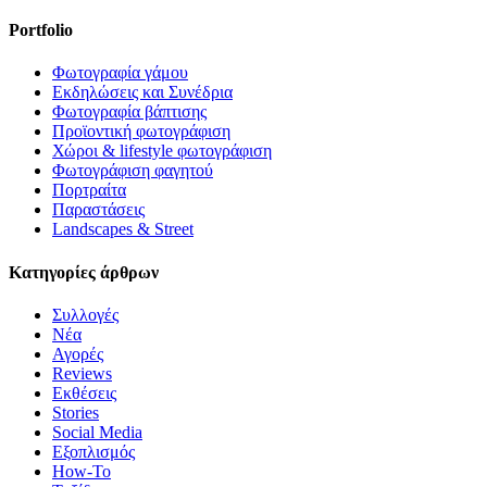
είναι ότι καλύτερο!! Με το καλό θα μας
Portfolio
συντροφεύσει και σε βαφτίσεις 🤗
Φωτογραφία γάμου
Εκδηλώσεις και Συνέδρια
Φωτογραφία βάπτισης
Προϊοντική φωτογράφιση
Χώροι & lifestyle φωτογράφιση
Φωτογράφιση φαγητού
Πορτραίτα
Παραστάσεις
Landscapes & Street
Κατηγορίες άρθρων
Συλλογές
Νέα
Αγορές
Reviews
Εκθέσεις
Stories
Social Media
Εξοπλισμός
How-To