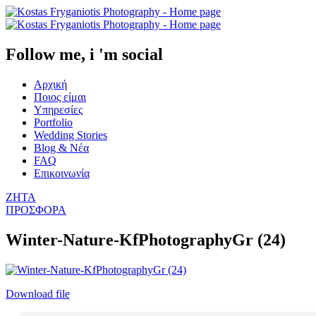
Follow me, i 'm social
Αρχική
Ποιος είμαι
Υπηρεσίες
Portfolio
Wedding Stories
Blog & Νέα
FAQ
Επικοινωνία
ΖΗΤΑ
ΠΡΟΣΦΟΡΑ
Winter-Nature-KfPhotographyGr (24)
Download file