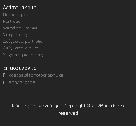
Δείτε ακόμα
Ποιος είμαι
Portfolio
Wedding Stories
Υπηρεσίες
Δείγματα portfolio
Δείγματα album
Συχνές Ερωτήσεις
Επικοινωνία
kostas@kfphotography.gr
6993240205
Κώστας Φρυγανιώτης - Copyright © 2026 All rights
reserved