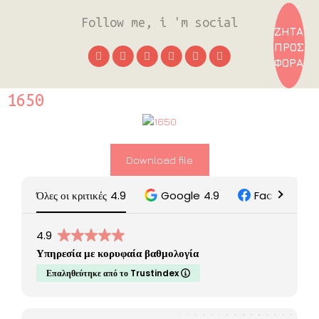
Follow me, i 'm social
ΖΗΤΑ
ΠΡΟΣ
ΦΟΡΑ
1650
Download file
Όλες οι κριτικές
4.9
Google
4.9
Facebook
5
4.9
Υπηρεσία με κορυφαία βαθμολογία
Επαληθεύτηκε από το Trustindex