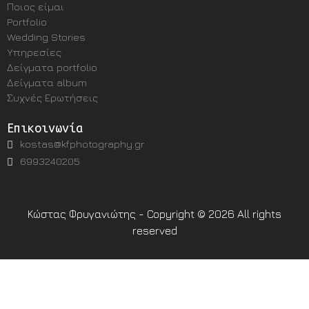
Ποιος είμαι
Portfolio
Wedding Stories
Υπηρεσίες
Δείγματα portfolio
Δείγματα album
Συχνές Ερωτήσεις
Επικοινωνία
kostas@kfphotography.gr
6993240205
Κώστας Φρυγανιώτης - Copyright © 2026 All rights
reserved