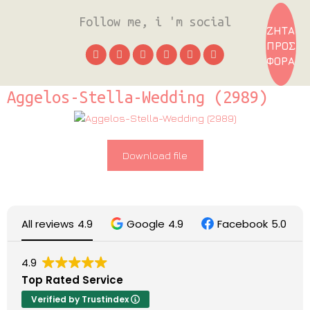
Follow me, i 'm social
ΖΗΤΑ
ΠΡΟΣ
ΦΟΡΑ
Aggelos-Stella-Wedding (2989)
Download file
All reviews
4.9
Google
4.9
Facebook
5.0
4.9
Top Rated Service
Verified by Trustindex