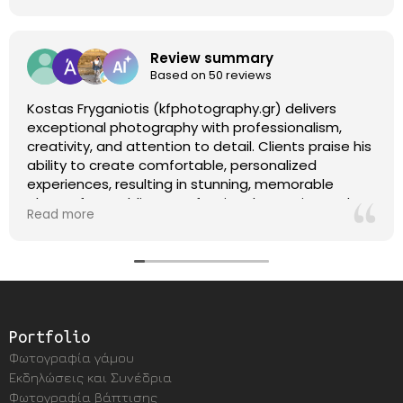
Review summary
Based on 50 reviews
Kostas Fryganiotis (kfphotography.gr) delivers
exceptional photography with professionalism,
creativity, and attention to detail. Clients praise his
ability to create comfortable, personalized
experiences, resulting in stunning, memorable
photos for weddings, professional portraits, and
Read more
more. With a friendly and reliable approach, Kostas
consistently exceeds expectations. Highly
recommended!
Portfolio
Φωτογραφία γάμου
Εκδηλώσεις και Συνέδρια
Φωτογραφία βάπτισης