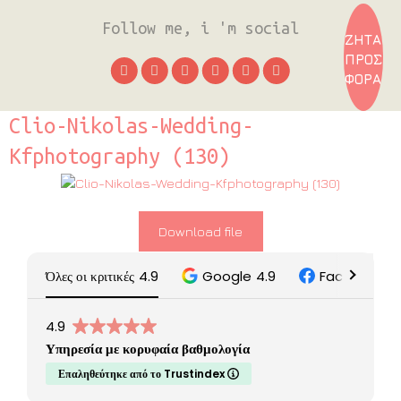
Follow me, i 'm social
ΖΗΤΑ
ΠΡΟΣ
ΦΟΡΑ
Clio-Nikolas-Wedding-
Kfphotography (130)
Download file
Όλες οι κριτικές
4.9
Google
4.9
Facebook
5
4.9
Υπηρεσία με κορυφαία βαθμολογία
Επαληθεύτηκε από το Trustindex