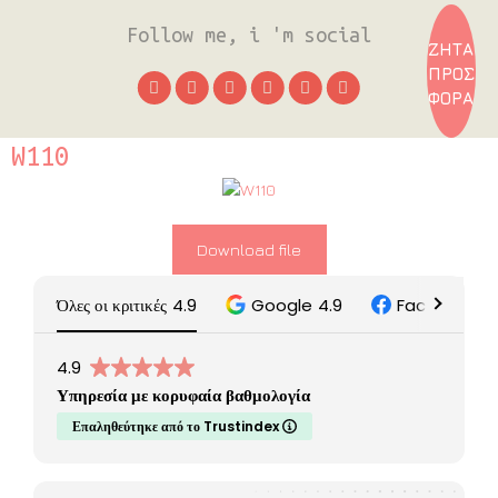
Follow me, i 'm social
ΖΗΤΑ
ΠΡΟΣ
ΦΟΡΑ
W110
Download file
Όλες οι κριτικές
4.9
Google
4.9
Facebook
5
4.9
Υπηρεσία με κορυφαία βαθμολογία
Επαληθεύτηκε από το Trustindex