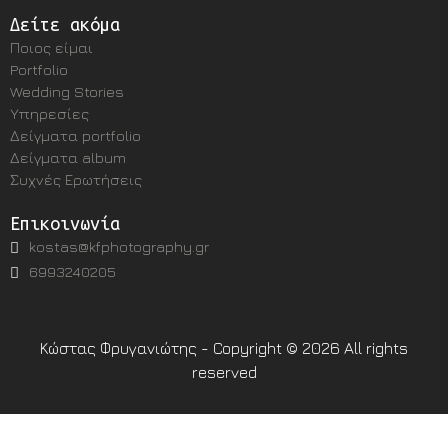
Δείτε ακόμα
Ποιος είμαι
Portfolio
Wedding Stories
Υπηρεσίες
Δείγματα portfolio
Δείγματα album
Συχνές Ερωτήσεις
Επικοινωνία
kostas@kfphotography.gr
6993240205
Κώστας Φρυγανιώτης - Copyright © 2026 All rights
reserved